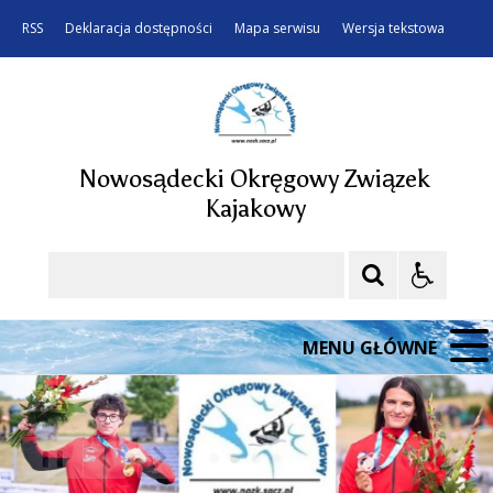
RSS
Deklaracja dostępności
Mapa serwisu
Wersja tekstowa
Nowosądecki Okręgowy Związek
Kajakowy
Szukaj
MENU GŁÓWNE
❚❚
Poprzedni Element
Następny Element