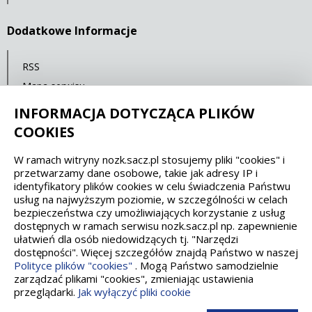
Dodatkowe Informacje
RSS
Mapa serwisu
Polityka prywatności
INFORMACJA DOTYCZĄCA PLIKÓW
COOKIES
Spełniamy standardy dostępności oraz W3C
W ramach witryny nozk.sacz.pl stosujemy pliki "cookies" i
przetwarzamy dane osobowe, takie jak adresy IP i
WCAG 2.1
SECTION 508
EAA/EN 301549
identyfikatory plików cookies w celu świadczenia Państwu
usług na najwyższym poziomie, w szczególności w celach
bezpieczeństwa czy umożliwiających korzystanie z usług
IS 5568
dostępnych w ramach serwisu nozk.sacz.pl np. zapewnienie
ułatwień dla osób niedowidzących tj. "Narzędzi
dostępności". Więcej szczegółów znajdą Państwo w naszej
Polityce plików "cookies"
. Mogą Państwo samodzielnie
zarządzać plikami "cookies", zmieniając ustawienia
przeglądarki.
Jak wyłączyć pliki cookie
Wykonanie, obsługa, opieka: Interaktywna Polska