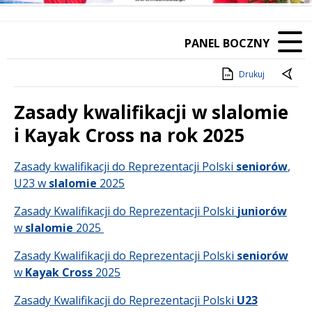
PANEL BOCZNY
Drukuj
Zasady kwalifikacji w slalomie
i Kayak Cross na rok 2025
Treść
Zasady kwalifikacji do Reprezentacji Polski
seniorów
,
U23 w
slalomie
2025
Zasady Kwalifikacji do Reprezentacji Polski
juniorów
w
slalomie
2025
Zasady Kwalifikacji do Reprezentacji Polski
seniorów
w
Kayak Cross
2025
Zasady Kwalifikacji do Reprezentacji Polski
U23