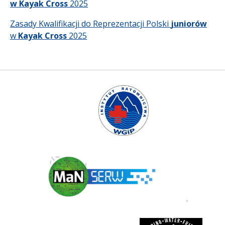
w Kayak Cross
2025
Zasady Kwalifikacji do Reprezentacji Polski
juniorów
w
Kayak Cross
2025
Instytut Ratownictwa WGiP
Polski Związek Kajakowy
ManSerw
3 korony
rivent