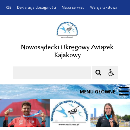
RSS
Deklaracja dostępności
Mapa serwisu
Wersja tekstowa
Nowosądecki Okręgowy Związek
Kajakowy
Szukaj
MENU GŁÓWNE
❚❚
Poprzedni Element
Następny Element