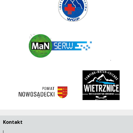
Polski Związek Kajakowy
ManSerw
3 korony
rivent
https://nowosadecki.pl
Kontakt