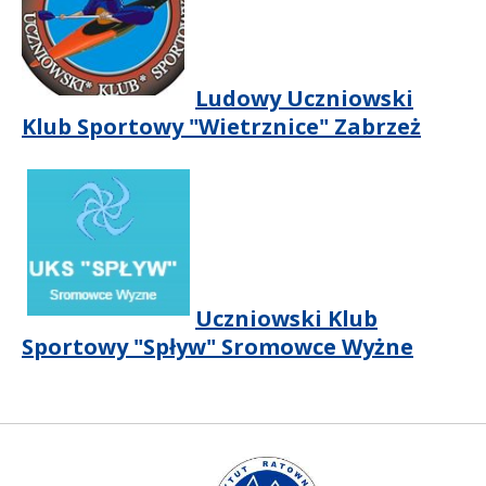
Ludowy Uczniowski
Klub Sportowy "Wietrznice" Zabrzeż
Uczniowski Klub
Sportowy "Spływ" Sromowce Wyżne
Instytut Ratownictwa WGiP