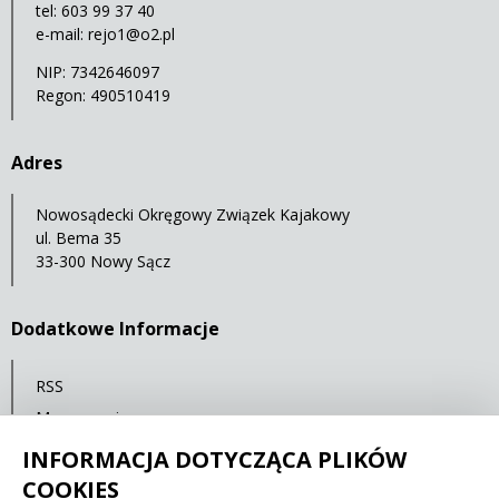
tel: 603 99 37 40
e-mail:
rejo1@o2.pl
NIP: 7342646097
Regon: 490510419
Adres
Nowosądecki Okręgowy Związek Kajakowy
ul. Bema 35
33-300 Nowy Sącz
Dodatkowe Informacje
RSS
Mapa serwisu
Polityka prywatności
INFORMACJA DOTYCZĄCA PLIKÓW
COOKIES