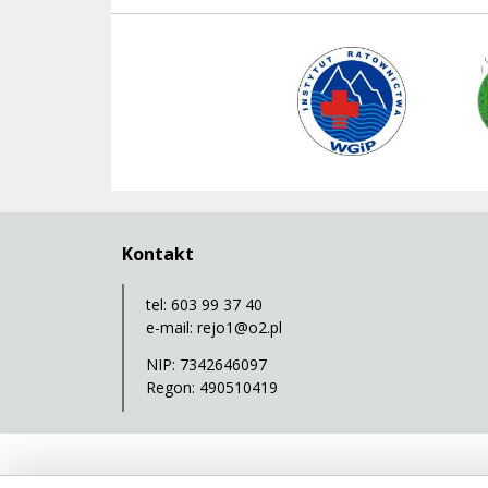
Instytut Ratownictwa WGiP
ManSer
Polski Związek Kajakowy
Kontakt
tel: 603 99 37 40
e-mail:
rejo1@o2.pl
NIP: 7342646097
Regon: 490510419