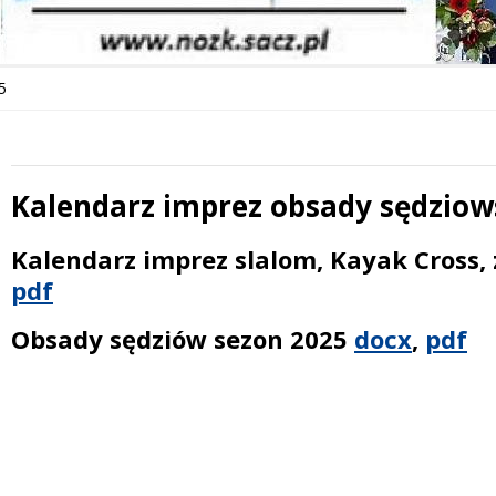
5
Kalendarz imprez obsady sędziow
Treść
Kalendarz imprez slalom, Kayak Cross,
pdf
Obsady sędziów sezon 2025
docx
,
pdf