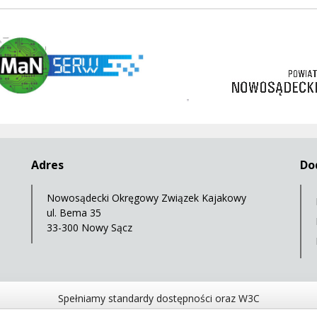
w
https://nowosadecki.pl
3 korony
Adres
Do
Nowosądecki Okręgowy Związek Kajakowy
ul. Bema 35
33-300 Nowy Sącz
Spełniamy standardy dostępności oraz W3C