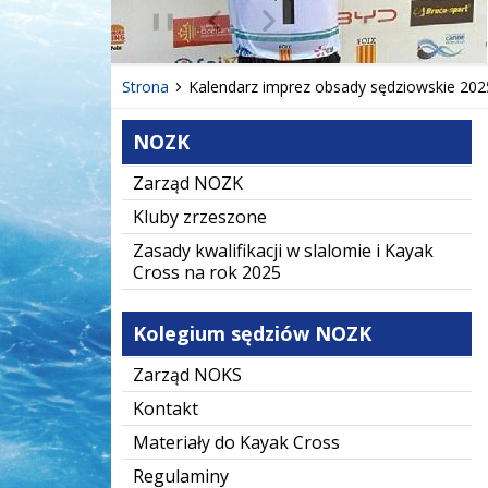
❚❚
Poprzedni Element
Następny Element
Strona
Kalendarz imprez obsady sędziowskie 202
NOZK
Zarząd NOZK
Kluby zrzeszone
Zasady kwalifikacji w slalomie i Kayak
Cross na rok 2025
Kolegium sędziów NOZK
Zarząd NOKS
Kontakt
Materiały do Kayak Cross
Regulaminy