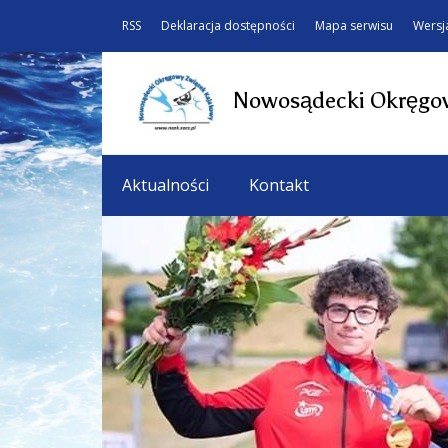
RSS
Deklaracja dostępności
Mapa serwisu
Wersj
Nowosądecki Okręgow
Aktualności
Kontakt