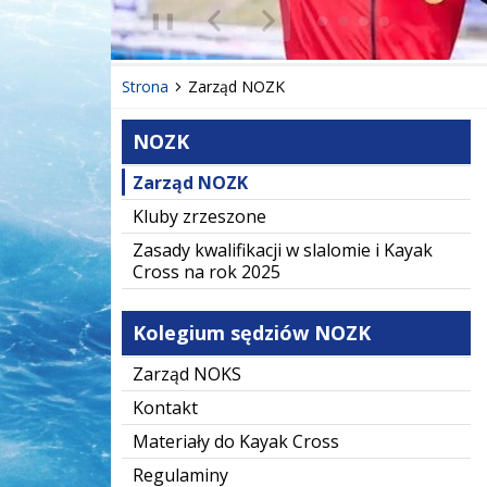
❚❚
Poprzedni Element
Następny Element
Strona
Zarząd NOZK
NOZK
Zarząd NOZK
Kluby zrzeszone
Zasady kwalifikacji w slalomie i Kayak
Cross na rok 2025
Kolegium sędziów NOZK
Zarząd NOKS
Kontakt
Materiały do Kayak Cross
Regulaminy