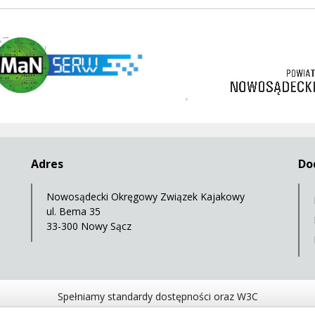
w
https://nowosadecki.pl
3 korony
Adres
Do
Nowosądecki Okręgowy Związek Kajakowy
ul. Bema 35
33-300 Nowy Sącz
Spełniamy standardy dostępności oraz W3C