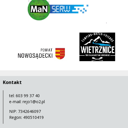
3 korony
rivent
https://nowosadecki.pl
Kontakt
tel: 603 99 37 40
e-mail:
rejo1@o2.pl
NIP: 7342646097
Regon: 490510419