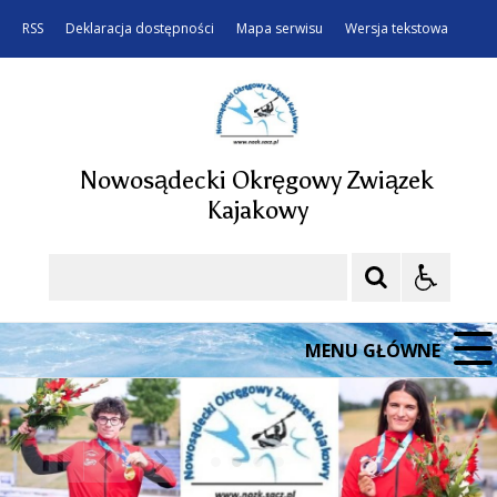
RSS
Deklaracja dostępności
Mapa serwisu
Wersja tekstowa
Nowosądecki Okręgowy Związek
Kajakowy
Szukaj
MENU GŁÓWNE
❚❚
Poprzedni Element
Następny Element