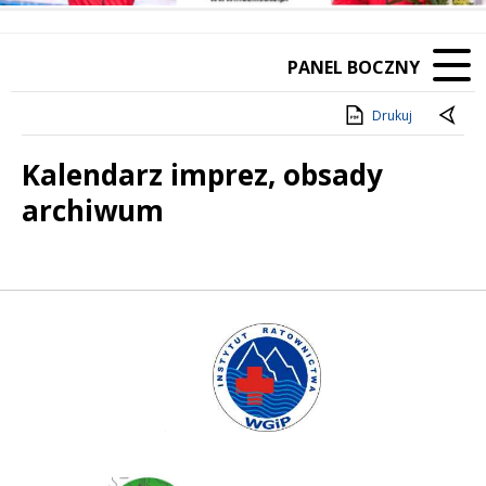
PANEL BOCZNY
Drukuj
Kalendarz imprez, obsady
archiwum
Treść
Instytut Ratownictwa WGiP
Polski Związek Kajakowy
ManSerw