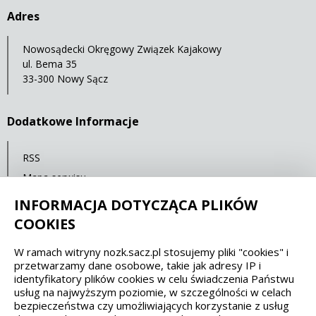
Adres
Nowosądecki Okręgowy Związek Kajakowy
ul. Bema 35
33-300 Nowy Sącz
Dodatkowe Informacje
RSS
Mapa serwisu
Polityka prywatności
INFORMACJA DOTYCZĄCA PLIKÓW
COOKIES
Spełniamy standardy dostępności oraz W3C
W ramach witryny nozk.sacz.pl stosujemy pliki "cookies" i
przetwarzamy dane osobowe, takie jak adresy IP i
WCAG 2.1
SECTION 508
EAA/EN 301549
identyfikatory plików cookies w celu świadczenia Państwu
usług na najwyższym poziomie, w szczególności w celach
bezpieczeństwa czy umożliwiających korzystanie z usług
IS 5568