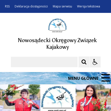
RSS
Deklaracja dostępności
Mapa serwisu
Wersja tekstowa
Nowosądecki Okręgowy Związek
Kajakowy
Szukaj
MENU GŁÓWNE
❚❚
Poprzedni Element
Następny Element