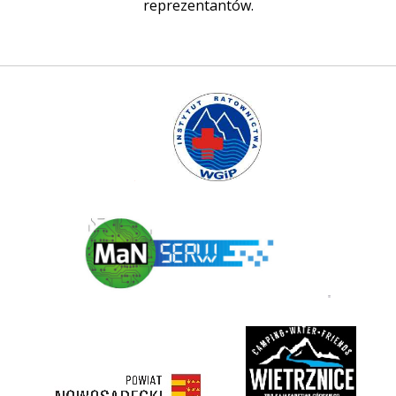
reprezentantów.
Instytut Ratownictwa WGiP
Polski Związek Kajakowy
ManSerw
3 korony
rivent
https://nowosadecki.pl