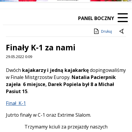
PANEL BOCZNY
Drukuj
Finały K-1 za nami
29.05.2022 0:09
Treść
Dwóch
kajakarzy i jedną kajakarkę
dopingowaliśmy
w Finale Mistgrzostw Europy.
Natalia Pacierpnik
zajeła 6 miejsce,
Darek Popiela był 8 a Michał
Pasiut 15
.
Finał K-1
Jutrto finały w C-1 oraz Extrime Slalom.
Trzymamy kciuli za przejazdy naszych