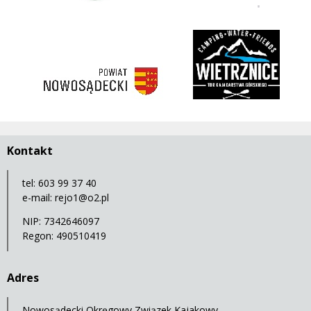
3 korony
rivent
https://nowosadecki.pl
Kontakt
tel: 603 99 37 40
e-mail:
rejo1@o2.pl
NIP: 7342646097
Regon: 490510419
Adres
Nowosądecki Okręgowy Związek Kajakowy