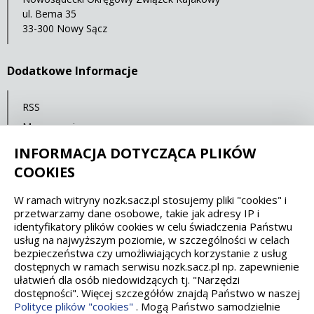
ul. Bema 35
33-300 Nowy Sącz
Dodatkowe Informacje
RSS
Mapa serwisu
Polityka prywatności
INFORMACJA DOTYCZĄCA PLIKÓW
COOKIES
Spełniamy standardy dostępności oraz W3C
W ramach witryny nozk.sacz.pl stosujemy pliki "cookies" i
przetwarzamy dane osobowe, takie jak adresy IP i
WCAG 2.1
SECTION 508
EAA/EN 301549
identyfikatory plików cookies w celu świadczenia Państwu
usług na najwyższym poziomie, w szczególności w celach
bezpieczeństwa czy umożliwiających korzystanie z usług
IS 5568
dostępnych w ramach serwisu nozk.sacz.pl np. zapewnienie
ułatwień dla osób niedowidzących tj. "Narzędzi
dostępności". Więcej szczegółów znajdą Państwo w naszej
Polityce plików "cookies"
. Mogą Państwo samodzielnie