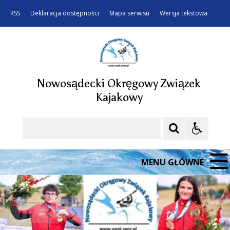
RSS
Deklaracja dostępności
Mapa serwisu
Wersja tekstowa
Nowosądecki Okręgowy Związek
Kajakowy
Szukaj
MENU GŁÓWNE
❚❚
Poprzedni Element
Następny Element