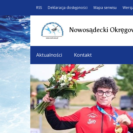
RSS
Deklaracja dostępności
Mapa serwisu
Wersj
Nowosądecki Okręgow
Aktualności
Kontakt