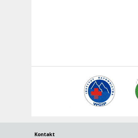
Instytut Ratownictwa WGiP
ManSer
Polski Związek Kajakowy
Kontakt