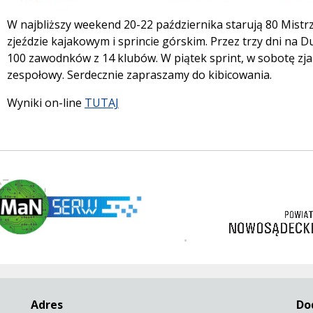
Treść
W najbliższy weekend 20-22 października starują 80 Mistr
zjeździe kajakowym i sprincie górskim. Przez trzy dni na 
100 zawodnków z 14 klubów. W piątek sprint, w sobotę zjaz
zespołowy. Serdecznie zapraszamy do kibicowania.
Wyniki on-line
TUTAJ
w
https://nowosadecki.pl
3 korony
Adres
Do