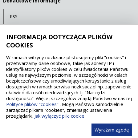
Dodatkowe Informacje
RSS
Mapa serwisu
Polityka prywatności
INFORMACJA DOTYCZĄCA PLIKÓW
COOKIES
Spełniamy standardy dostępności oraz W3C
W ramach witryny nozk.sacz.pl stosujemy pliki "cookies" i
przetwarzamy dane osobowe, takie jak adresy IP i
WCAG 2.1
SECTION 508
EAA/EN 301549
identyfikatory plików cookies w celu świadczenia Państwu
usług na najwyższym poziomie, w szczególności w celach
bezpieczeństwa czy umożliwiających korzystanie z usług
IS 5568
dostępnych w ramach serwisu nozk.sacz.pl np. zapewnienie
ułatwień dla osób niedowidzących tj. "Narzędzi
dostępności". Więcej szczegółów znajdą Państwo w naszej
Polityce plików "cookies"
. Mogą Państwo samodzielnie
zarządzać plikami "cookies", zmieniając ustawienia
przeglądarki.
Jak wyłączyć pliki cookie
Wykonanie, obsługa, opieka: Interaktywna Polska
Wyrażam zgodę
203380