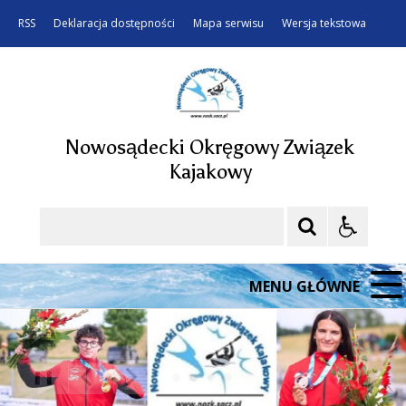
RSS
Deklaracja dostępności
Mapa serwisu
Wersja tekstowa
Nowosądecki Okręgowy Związek
Kajakowy
Szukaj
MENU GŁÓWNE
❚❚
Poprzedni Element
Następny Element