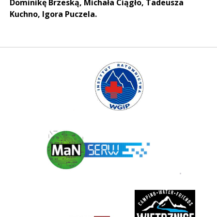
Dominikę Brzeską, Michała Ciągło, Tadeusza
Kuchno, Igora Puczela.
Instytut Ratownictwa WGiP
Polski Związek Kajakowy
ManSerw
3 korony
rivent
https://nowosadecki.pl