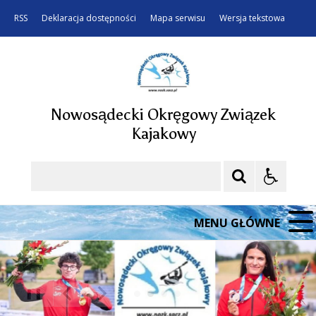
RSS
Deklaracja dostępności
Mapa serwisu
Wersja tekstowa
Nowosądecki Okręgowy Związek
Kajakowy
Szukaj
MENU GŁÓWNE
❚❚
Poprzedni Element
Następny Element