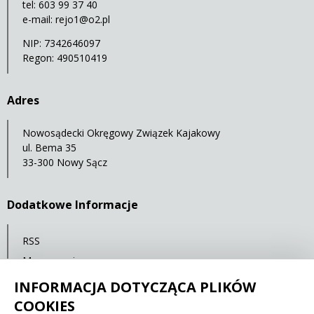
tel: 603 99 37 40
e-mail:
rejo1@o2.pl
NIP: 7342646097
Regon: 490510419
Adres
Nowosądecki Okręgowy Związek Kajakowy
ul. Bema 35
33-300 Nowy Sącz
Dodatkowe Informacje
RSS
Mapa serwisu
Polityka prywatności
INFORMACJA DOTYCZĄCA PLIKÓW
COOKIES