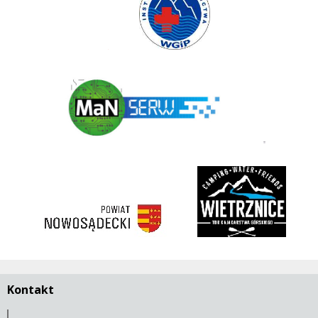
Polski Związek Kajakowy
ManSerw
3 korony
rivent
https://nowosadecki.pl
Kontakt