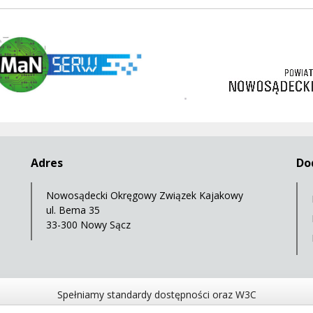
w
https://nowosadecki.pl
3 korony
Adres
Do
Nowosądecki Okręgowy Związek Kajakowy
ul. Bema 35
33-300 Nowy Sącz
Spełniamy standardy dostępności oraz W3C