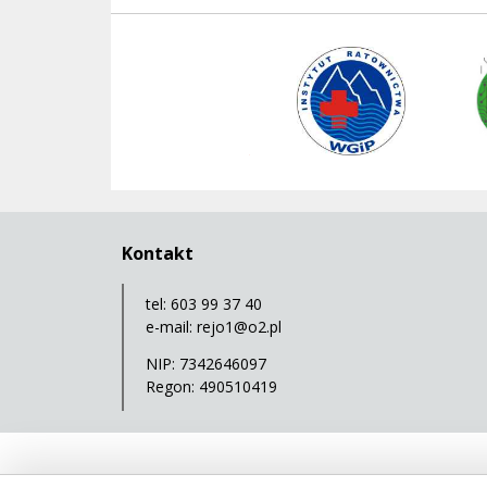
Instytut Ratownictwa WGiP
ManSer
Polski Związek Kajakowy
Kontakt
tel: 603 99 37 40
e-mail:
rejo1@o2.pl
NIP: 7342646097
Regon: 490510419