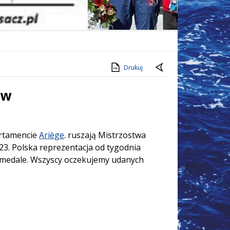
Drukuj
ów
artamencie
Ariège
. ruszają Mistrzostwa
23. Polska reprezentacja od tygodnia
o medale. Wszyscy oczekujemy udanych