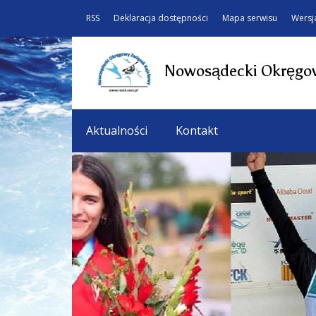
RSS
Deklaracja dostępności
Mapa serwisu
Wersj
Nowosądecki Okręgow
Aktualności
Kontakt