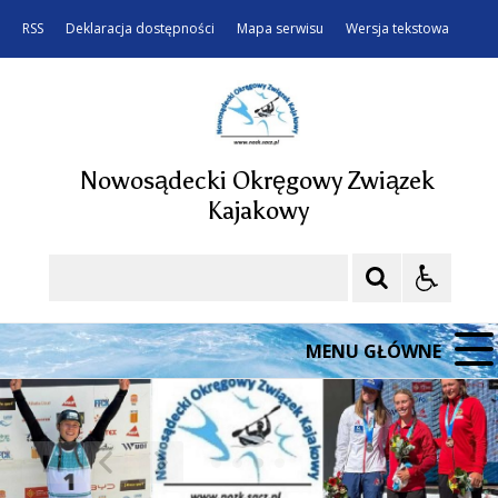
RSS
Deklaracja dostępności
Mapa serwisu
Wersja tekstowa
Nowosądecki Okręgowy Związek
Kajakowy
Szukaj
MENU GŁÓWNE
❚❚
Poprzedni Element
Następny Element