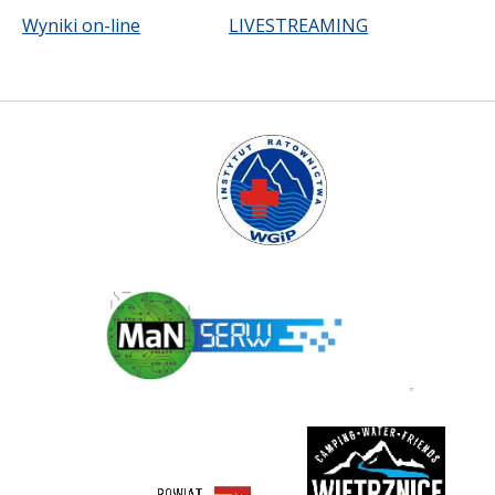
Wyniki on-line
LIVESTREAMING
Instytut Ratownictwa WGiP
Polski Związek Kajakowy
ManSerw
3 korony
rivent
https://nowosadecki.pl