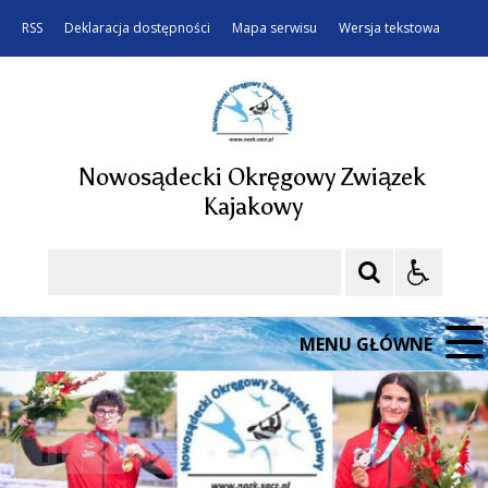
RSS
Deklaracja dostępności
Mapa serwisu
Wersja tekstowa
Nowosądecki Okręgowy Związek
Kajakowy
Szukaj
MENU GŁÓWNE
❚❚
Poprzedni Element
Następny Element