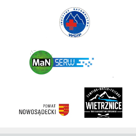
Instytut Ratownictwa WGiP
Polski Związek Kajakowy
ManSerw
3 korony
rivent
https://nowosadecki.pl