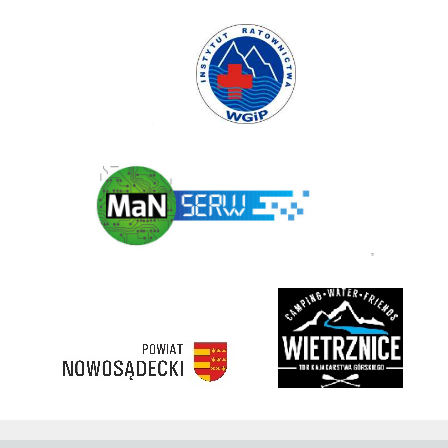
Instytut Ratownictwa WGiP
Polski Związek Kajakowy
ManSerw
3 korony
rivent
https://nowosadecki.pl