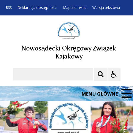
RSS
Deklaracja dostępności
Mapa serwisu
Wersja tekstowa
Nowosądecki Okręgowy Związek
Kajakowy
Szukaj
MENU GŁÓWNE
❚❚
Poprzedni Element
Następny Element